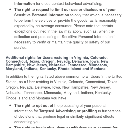
Information
for cross-context behavioral advertising;
The right to request to limit our use or disclosure of your
Sensitive Personal Information
to only that which is necessary
to perform the services or provide the goods, as is reasonably
expected by an average consumer. Please note that certain
exceptions outlined in the law may apply, such as, when the
collection and processing of Sensitive Personal Information is
necessary to verify or maintain the quality or safety of our
service.
Additional rights for Users residing in Virginia, Colorado,
Connecticut, Texas, Oregon, Nevada, Delaware, Iowa, New
Hampshire, New Jersey, Nebraska, Tennessee, Minnesota,
Maryland, Indiana, Kentucky, Rhode Island and Montana
In addition to the rights listed above common to all Users in the United
States, as a User residing in Virginia, Colorado, Connecticut, Texas,
Oregon, Nevada, Delaware, Iowa, New Hampshire, New Jersey,
Nebraska, Tennessee, Minnesota, Maryland, Indiana, Kentucky,
Rhode Island and Montana you have
The right to opt out of
the processing of your personal
information for
Targeted Advertising or profiling
in furtherance
of decisions that produce legal or similarly significant effects
concerning you;
The right to freely give, deny or withdraw your consent for