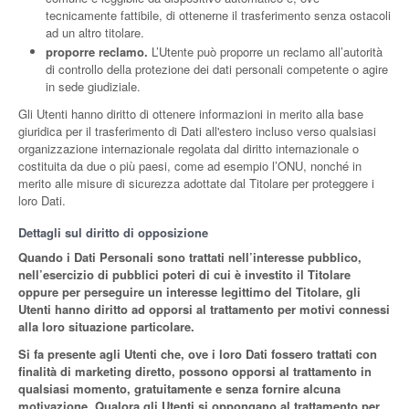
tecnicamente fattibile, di ottenerne il trasferimento senza ostacoli
ad un altro titolare.
proporre reclamo.
L’Utente può proporre un reclamo all’autorità
di controllo della protezione dei dati personali competente o agire
in sede giudiziale.
Gli Utenti hanno diritto di ottenere informazioni in merito alla base
giuridica per il trasferimento di Dati all'estero incluso verso qualsiasi
organizzazione internazionale regolata dal diritto internazionale o
costituita da due o più paesi, come ad esempio l’ONU, nonché in
merito alle misure di sicurezza adottate dal Titolare per proteggere i
loro Dati.
Dettagli sul diritto di opposizione
Quando i Dati Personali sono trattati nell’interesse pubblico,
nell’esercizio di pubblici poteri di cui è investito il Titolare
oppure per perseguire un interesse legittimo del Titolare, gli
Utenti hanno diritto ad opporsi al trattamento per motivi connessi
alla loro situazione particolare.
Si fa presente agli Utenti che, ove i loro Dati fossero trattati con
finalità di marketing diretto, possono opporsi al trattamento in
qualsiasi momento, gratuitamente e senza fornire alcuna
motivazione. Qualora gli Utenti si oppongano al trattamento per