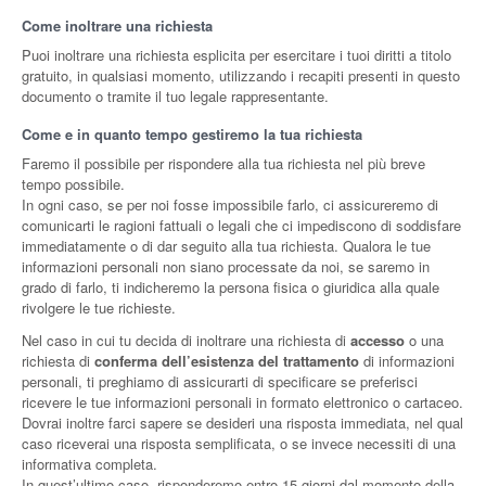
Come inoltrare una richiesta
Puoi inoltrare una richiesta esplicita per esercitare i tuoi diritti a titolo
gratuito, in qualsiasi momento, utilizzando i recapiti presenti in questo
documento o tramite il tuo legale rappresentante.
Come e in quanto tempo gestiremo la tua richiesta
Faremo il possibile per rispondere alla tua richiesta nel più breve
tempo possibile.
In ogni caso, se per noi fosse impossibile farlo, ci assicureremo di
comunicarti le ragioni fattuali o legali che ci impediscono di soddisfare
immediatamente o di dar seguito alla tua richiesta. Qualora le tue
informazioni personali non siano processate da noi, se saremo in
grado di farlo, ti indicheremo la persona fisica o giuridica alla quale
rivolgere le tue richieste.
Nel caso in cui tu decida di inoltrare una richiesta di
accesso
o una
richiesta di
conferma dell’esistenza del trattamento
di informazioni
personali, ti preghiamo di assicurarti di specificare se preferisci
ricevere le tue informazioni personali in formato elettronico o cartaceo.
Dovrai inoltre farci sapere se desideri una risposta immediata, nel qual
caso riceverai una risposta semplificata, o se invece necessiti di una
informativa completa.
In quest’ultimo caso, risponderemo entro 15 giorni dal momento della