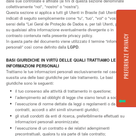
dalle sue controllate e affiliate (ai fini di questa sezione denominate
collettivamente "noi", "nostro" o "nostra").
Questa sezione si applica a tutti gli Utenti in Brasile (tali Utenti sono
indicati di seguito semplicemente come “tu”, “tuo”, "voi" o "vostro"), ai
sensi della "Lei Geral de Proteção de Dados e, per tali Utenti, prevale
su qualsiasi altra informazione eventualmente divergente o in
contrasto contenuta nella presente privacy policy.
In questa parte del documento viene utilizzato il termine “informazioni
personali” così come definito dalla
LGPD
.
BASI GIURIDICHE IN VIRTÙ DELLE QUALI TRATTIAMO LE TUE
INFORMAZIONI PERSONALI
Trattiamo le tue informazioni personali esclusivamente nel caso in cui
sussita una delle basi giuridiche per tale trattamento. Le basi
giuridiche sono le seguenti:
il tuo consenso alle attività di trattamento in questione;
l’adempimento ad obblighi di legge che siamo tenuti a soddisfare;
l’esecuzione di norme dettate da leggi o regolamenti o da
contratti, accordi o altri simili strumenti giuridici;
gli studi condotti da enti di ricerca, preferibilmente effettuati su
informazioni personali anonimizzate;
l’esecuzione di un contratto e dei relativi adempimenti
precontrattuali, qualora tu sia parte di tale contratto;