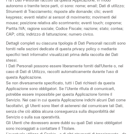
autonomo o tramite terze parti, ci sono: nome; email; Dati di utilizzo;
Strumenti di Tracciamento; risposte alle domande; clic; eventi
keypress; eventi relativi ai sensori di movimento; movimenti del
mouse; posizione relativa allo scorrimento; eventi touch; cognome;
Partita IVA; ragione sociale; Codice Fiscale; nazione; stato; contea;
CAP; città; indirizzo di fatturazione; numero civico.
Dettagli completi su ciascuna tipologia di Dati Personali raccolti sono
forniti nelle sezioni dedicate di questa privacy policy o mediante
specifici testi informativi visualizzati prima della raccolta dei Dati
stessi.
I Dati Personali possono essere liberamente forniti dall'Utente o, nel
caso di Dati di Utilizzo, raccolti automaticamente durante l'uso di
questa Applicazione.
Se non diversamente specificato, tutti i Dati richiesti da questa
Applicazione sono obbligatori. Se l’Utente rifiuta di comunicarli,
potrebbe essere impossibile per questa Applicazione fornire il
Servizio. Nei casi in cui questa Applicazione indichi alcuni Dati come
facoltativi, gli Utenti sono liberi di astenersi dal comunicare tali Dati,
senza che ciò abbia alcuna conseguenza sulla disponibilità del
Servizio o sulla sua operatività.
Gli Utenti che dovessero avere dubbi su quali Dati siano obbligatori
sono incoraggiati a contattare il Titolare.
L’eventuale utilizzo di Cookie - o di altri strumenti di tracciamento - da